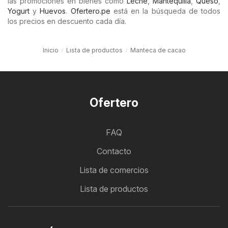
las promociones en bienes como
Leche
,
Mantequilla
,
Queso
,
Yogurt
y
Huevos
.
Ofertero.pe
está en la búsqueda de todos
los precios en descuento cada día.
Inicio
Lista de productos
Manteca de cacao
Ofertero
FAQ
Contacto
Lista de comercios
Lista de productos