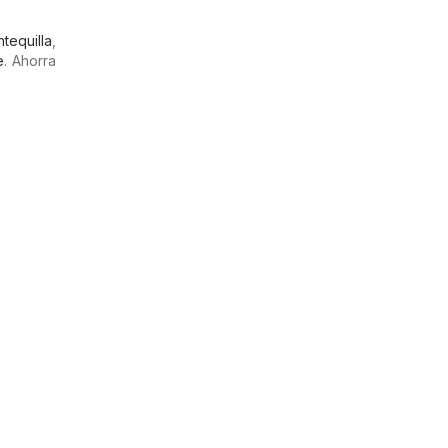
tequilla
,
e
. Ahorra