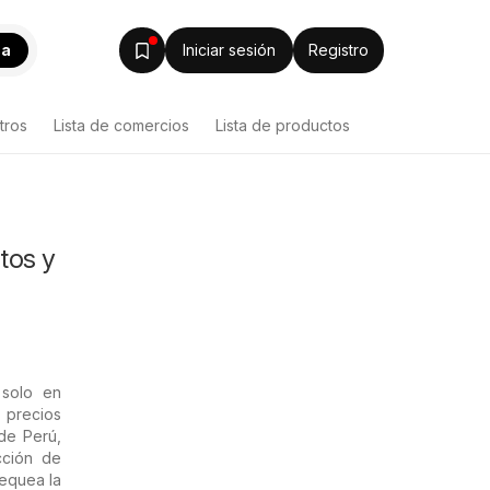
ca
Iniciar sesión
Registro
tros
Lista de comercios
Lista de productos
tos y
 solo en
 precios
de Perú,
cción de
hequea la