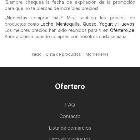
¡Siempre chequea la fecha de expiración de la promoción
para que no te pierdas de increíbles precios!
¿Necesitas comprar más? Mira también los precios de
productos como
Leche
,
Mantequilla
,
Queso
,
Yogurt
y
Huevos
.
Los mejores precios han sido reunidos para ti en
Ofertero.pe
.
Ahorra dinero cuando compres con nosotros cada semana.
Inicio
Lista de productos
Mordederas
Ofertero
FAQ
Contacto
Lista de comercios
Lista de productos