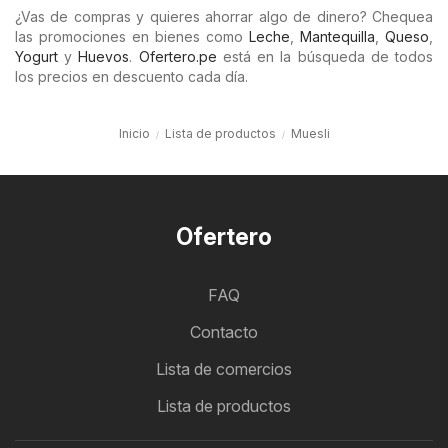
¿Vas de compras y quieres ahorrar algo de dinero? Chequea
las promociones en bienes como
Leche
,
Mantequilla
,
Queso
,
Yogurt
y
Huevos
.
Ofertero.pe
está en la búsqueda de todos
los precios en descuento cada día.
Inicio
Lista de productos
Muesli
Ofertero
FAQ
Contacto
Lista de comercios
Lista de productos