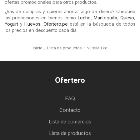
ofertas promocionales para otros productos.
¿Vas de compras y quieres ahorrar algo de dinero? Chequea
las promociones en bienes como
Leche
,
Mantequilla
,
Queso
,
Yogurt
y
Huevos
.
Ofertero.pe
está en la búsqueda de todos
los precios en descuento cada día.
Inicio
Lista de productos
Nutella 1 kg
Ofertero
FAQ
Contacto
Lista de comercios
Lista de productos