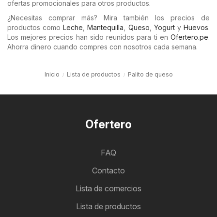
ofertas promocionales para otros productos.
¿Necesitas comprar más? Mira también los precios de
productos como
Leche
,
Mantequilla
,
Queso
,
Yogurt
y
Huevos
.
Los mejores precios han sido reunidos para ti en
Ofertero.pe
.
Ahorra dinero cuando compres con nosotros cada semana.
Inicio
Lista de productos
Palito de queso
Ofertero
FAQ
Contacto
Lista de comercios
Lista de productos