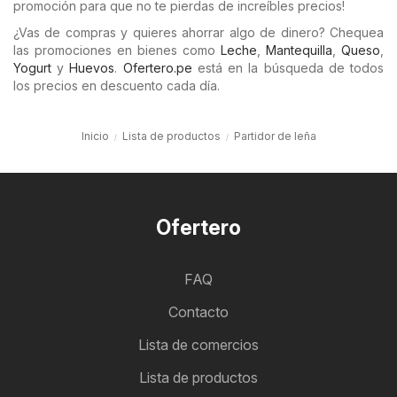
promoción para que no te pierdas de increíbles precios!
¿Vas de compras y quieres ahorrar algo de dinero? Chequea
las promociones en bienes como
Leche
,
Mantequilla
,
Queso
,
Yogurt
y
Huevos
.
Ofertero.pe
está en la búsqueda de todos
los precios en descuento cada día.
Inicio
Lista de productos
Partidor de leña
Ofertero
FAQ
Contacto
Lista de comercios
Lista de productos