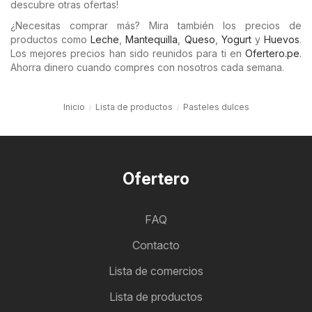
descubre otras ofertas!
¿Necesitas comprar más? Mira también los precios de
productos como
Leche
,
Mantequilla
,
Queso
,
Yogurt
y
Huevos
.
Los mejores precios han sido reunidos para ti en
Ofertero.pe
.
Ahorra dinero cuando compres con nosotros cada semana.
Inicio
Lista de productos
Pasteles dulces
Ofertero
FAQ
Contacto
Lista de comercios
Lista de productos