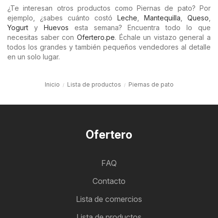
¿Te interesan otros productos como Piernas de pato? Por
ejemplo, ¿sabes cuánto costó
Leche
,
Mantequilla
,
Queso
,
Yogurt
y
Huevos
esta semana? Encuentra todo lo que
necesitas saber con
Ofertero.pe
. Échale un vistazo general a
todos los grandes y también pequeños vendedores al detalle
en un solo lugar.
Inicio
Lista de productos
Piernas de pato
Ofertero
FAQ
Contacto
Lista de comercios
Lista de productos