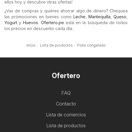
ellos hoy y descubre otras ofertas!
¿Vas de compras y quieres ahorrar algo de dinero? Chequea
las promociones en bienes como
Leche
,
Mantequilla
,
Queso
,
Yogurt
y
Huevos
.
Ofertero.pe
está en la búsqueda de todos
los precios en descuento cada día.
Inicio
Lista de productos
Pollo congelado
Ofertero
FAQ
Contacto
Lista de comercios
Lista de productos