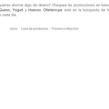
uieres ahorrar algo de dinero? Chequea las promociones en bie
Queso
,
Yogurt
y
Huevos
.
Ofertero.pe
está en la búsqueda de t
 cada día.
Inicio
Lista de productos
Prosecco Maschio