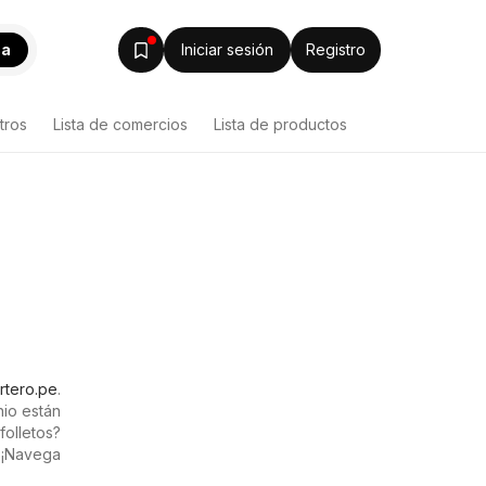
ca
Iniciar sesión
Registro
tros
Lista de comercios
Lista de productos
rtero.pe
.
io están
olletos?
 ¡Navega