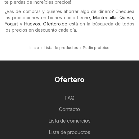
te pierdas de increíbles precios!
¿Vas de compras y quieres ahorrar algo de dinero? Chequea
las promociones en bienes como
Leche
,
Mantequilla
,
Queso
,
Yogurt
y
Huevos
.
Ofertero.pe
está en la búsqueda de todos
los precios en descuento cada día.
Inicio
Lista de productos
Pudín proteico
Ofertero
FAQ
Contacto
Lista de comercios
Lista de productos