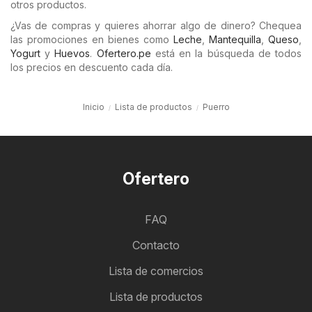
otros productos.
¿Vas de compras y quieres ahorrar algo de dinero? Chequea
las promociones en bienes como
Leche
,
Mantequilla
,
Queso
,
Yogurt
y
Huevos
.
Ofertero.pe
está en la búsqueda de todos
los precios en descuento cada día.
Inicio
Lista de productos
Puerro
Ofertero
FAQ
Contacto
Lista de comercios
Lista de productos