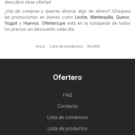
descubre otras ofertas!
¿Vas de compras y quieres ahorrar algo de dinero? Chequea
las promociones en bienes como
Leche
,
Mantequilla
,
Queso
,
Yogurt
y
Huevos
.
Ofertero.pe
está en la búsqueda de todos
los precios en descuento cada día.
Inicio
Lista de productos
Ricotta
Ofertero
FAQ
Contacto
Lista de comercios
Lista de productos