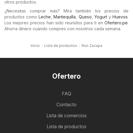
otros productos.
¿Necesitas comprar más? Mira también los precios de
productos como
Leche
,
Mantequilla
,
Queso
,
Yogurt
y
Huevos
.
Los mejores precios han sido reunidos para ti en
Ofertero.pe
.
Ahorra dinero cuando compres con nosotros cada semana.
Inicio
Lista de productos
Ron Zacapa
Ofertero
FAQ
Contacto
Lista de comercios
Lista de productos