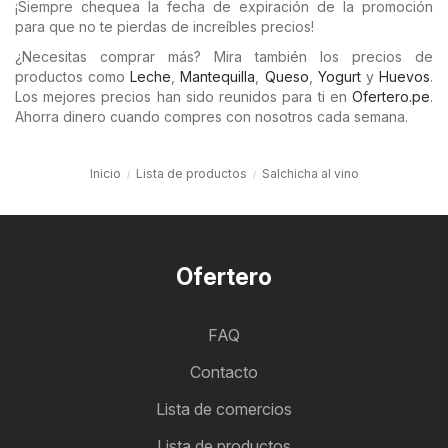
¡Siempre chequea la fecha de expiración de la promoción
para que no te pierdas de increíbles precios!
¿Necesitas comprar más? Mira también los precios de
productos como
Leche
,
Mantequilla
,
Queso
,
Yogurt
y
Huevos
.
Los mejores precios han sido reunidos para ti en
Ofertero.pe
.
Ahorra dinero cuando compres con nosotros cada semana.
Inicio
Lista de productos
Salchicha al vino
Ofertero
FAQ
Contacto
Lista de comercios
Lista de productos