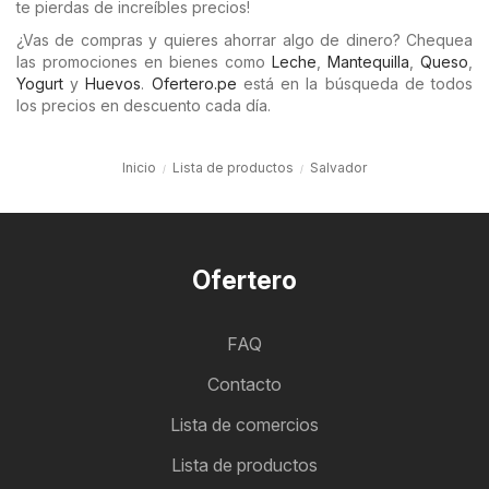
te pierdas de increíbles precios!
¿Vas de compras y quieres ahorrar algo de dinero? Chequea
las promociones en bienes como
Leche
,
Mantequilla
,
Queso
,
Yogurt
y
Huevos
.
Ofertero.pe
está en la búsqueda de todos
los precios en descuento cada día.
Inicio
Lista de productos
Salvador
Ofertero
FAQ
Contacto
Lista de comercios
Lista de productos