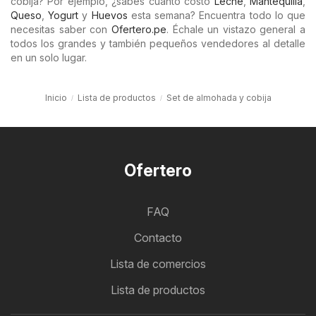
cobija? Por ejemplo, ¿sabes cuánto costó
Leche
,
Mantequilla
,
Queso
,
Yogurt
y
Huevos
esta semana? Encuentra todo lo que
necesitas saber con
Ofertero.pe
. Échale un vistazo general a
todos los grandes y también pequeños vendedores al detalle
en un solo lugar.
Inicio
Lista de productos
Set de almohada y cobija
Ofertero
FAQ
Contacto
Lista de comercios
Lista de productos