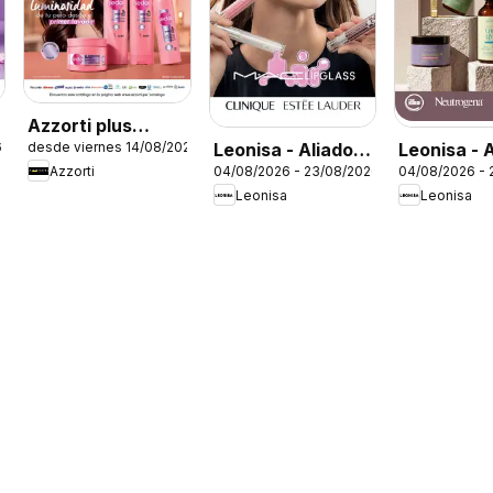
Azzorti plus
Leonisa - Aliados
Leonisa - 
6
desde viernes 14/08/2026
catálogo -
Azzorti
04/08/2026 - 23/08/2026
04/08/2026 - 
Leonisa II
Leonisa
Campaña 13
Leonisa
Leonisa