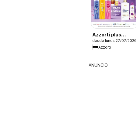
Azzorti plus
desde lunes 27/07/202
catálogo -
Azzorti
Campaña 12
ANUNCIO