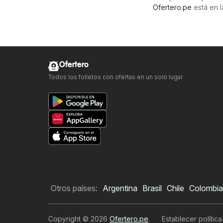
Ofertero.pe
está en l
Ofertero
Todos los folletos con ofertas en un solo lugar
Otros países:
Argentina
Brasil
Chile
Colombia
Copyright © 2026
Ofertero.pe
.
Establecer polític