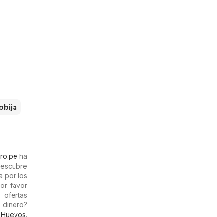
obija
ero.pe
ha
Descubre
a por los
por favor
 ofertas
 dinero?
y
Huevos
.