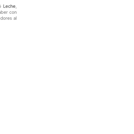
tó
Leche
,
aber con
dores al