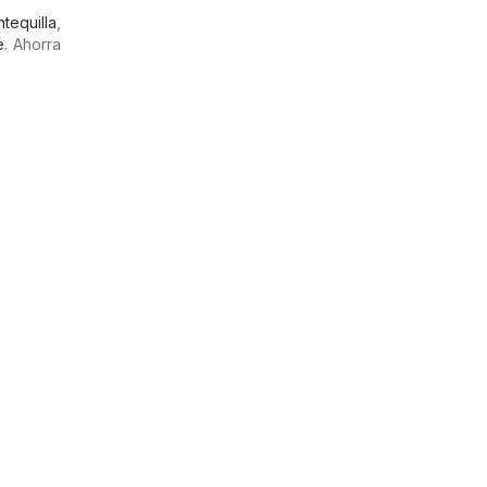
tequilla
,
e
. Ahorra