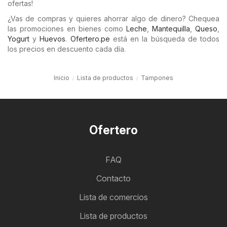
ofertas!
¿Vas de compras y quieres ahorrar algo de dinero? Chequea
las promociones en bienes como
Leche
,
Mantequilla
,
Queso
,
Yogurt
y
Huevos
.
Ofertero.pe
está en la búsqueda de todos
los precios en descuento cada día.
Inicio
Lista de productos
Tampones
Ofertero
FAQ
Contacto
Lista de comercios
Lista de productos