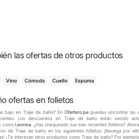
ién las ofertas de otros productos
Vino
Cómoda
Cuello
Espuma
o ofertas en folletos
ás bajo en Traje de baño? En
Ofertero.pe
puedes encontrar las o
cientes. Los descuentos en Traje de baño están siendo act
as como
Leonisa
. ¿Has chequeado sus más recientes folletos? Ahor
ión de Traje de baño en los siguientes folletos: ¡Navega por ell
as! ¿Te interesan otros productos como Traje de baño? Por ejempl