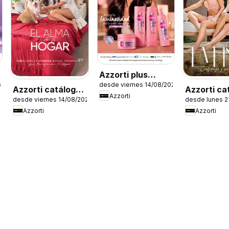
Azzorti plus
6
desde viernes 14/08/2026
catálogo -
Azzorti catálogo -
Azzorti ca
Azzorti
Campaña 13
desde viernes 14/08/2026
desde lunes 
Campaña 13
Campaña 
Azzorti
Azzorti