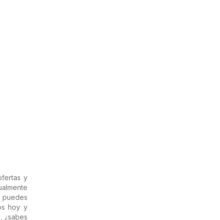
fertas y
ualmente
a puedes
os hoy y
o, ¿sabes