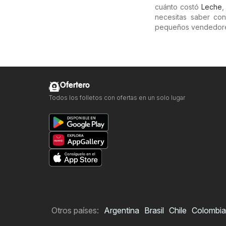
cuánto costó
Leche
necesitas saber c
pequeños vendedores 
Ofertero
Todos los folletos con ofertas en un solo lugar
Otros países:
Argentina
Brasil
Chile
Colombia