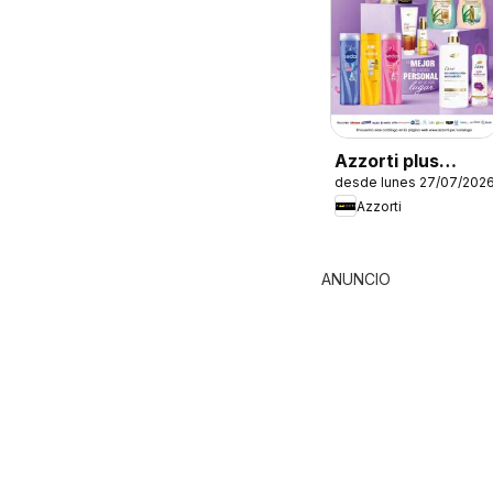
Azzorti plus
desde lunes 27/07/202
catálogo -
Azzorti
Campaña 12
ANUNCIO