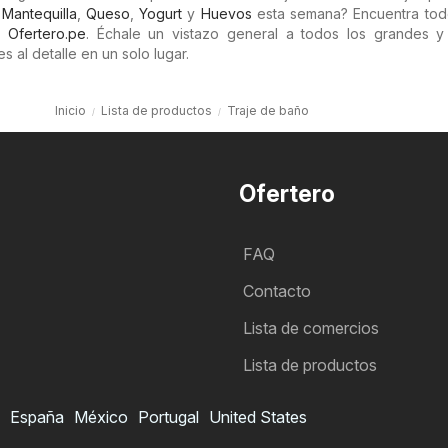
,
Mantequilla
,
Queso
,
Yogurt
y
Huevos
esta semana? Encuentra tod
on
Ofertero.pe
. Échale un vistazo general a todos los grandes y
al detalle en un solo lugar.
Inicio
Lista de productos
Traje de baño
Ofertero
FAQ
Contacto
Lista de comercios
Lista de productos
España
México
Portugal
United States