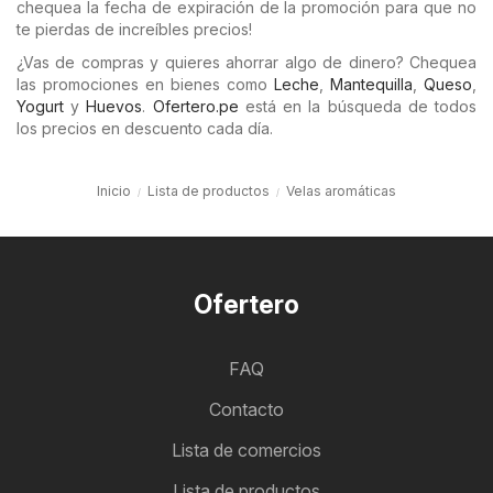
chequea la fecha de expiración de la promoción para que no
te pierdas de increíbles precios!
¿Vas de compras y quieres ahorrar algo de dinero? Chequea
las promociones en bienes como
Leche
,
Mantequilla
,
Queso
,
Yogurt
y
Huevos
.
Ofertero.pe
está en la búsqueda de todos
los precios en descuento cada día.
Inicio
Lista de productos
Velas aromáticas
Ofertero
FAQ
Contacto
Lista de comercios
Lista de productos