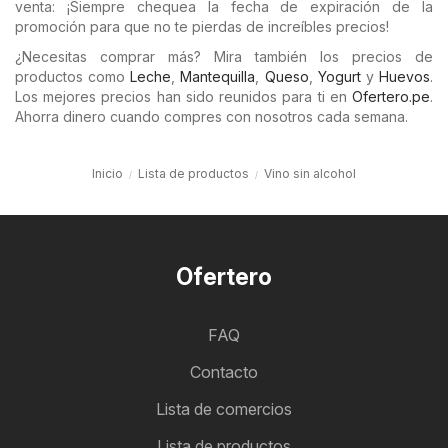
venta: ¡Siempre chequea la fecha de expiración de la
promoción para que no te pierdas de increíbles precios!
¿Necesitas comprar más? Mira también los precios de
productos como
Leche
,
Mantequilla
,
Queso
,
Yogurt
y
Huevos
.
Los mejores precios han sido reunidos para ti en
Ofertero.pe
.
Ahorra dinero cuando compres con nosotros cada semana.
Inicio
Lista de productos
Vino sin alcohol
Ofertero
FAQ
Contacto
Lista de comercios
Lista de productos