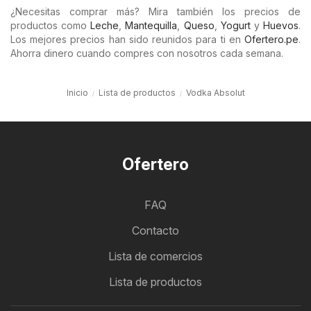
¿Necesitas comprar más? Mira también los precios de
productos como
Leche
,
Mantequilla
,
Queso
,
Yogurt
y
Huevos
.
Los mejores precios han sido reunidos para ti en
Ofertero.pe
.
Ahorra dinero cuando compres con nosotros cada semana.
Inicio
Lista de productos
Vodka Absolut
Ofertero
FAQ
Contacto
Lista de comercios
Lista de productos