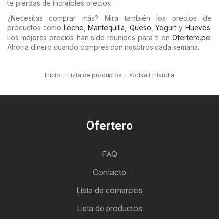
te pierdas de increíbles precios!
¿Necesitas comprar más? Mira también los precios de
productos como
Leche
,
Mantequilla
,
Queso
,
Yogurt
y
Huevos
.
Los mejores precios han sido reunidos para ti en
Ofertero.pe
.
Ahorra dinero cuando compres con nosotros cada semana.
Inicio
Lista de productos
Vodka Finlandia
Ofertero
FAQ
Contacto
Lista de comercios
Lista de productos