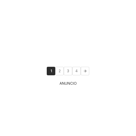
1
2
3
4
ANUNCIO