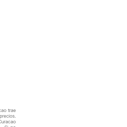
cao trae
precios.
 Curacao