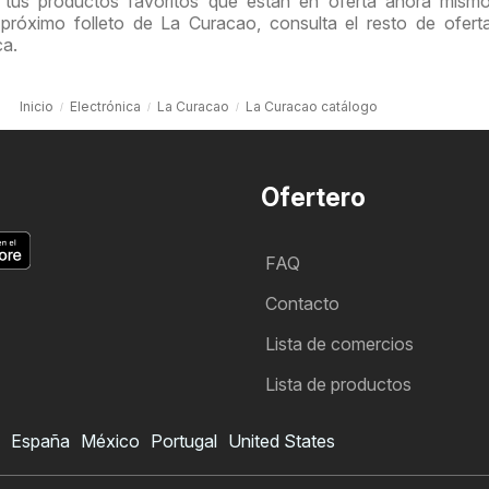
 tus productos favoritos que están en oferta ahora mismo
próximo folleto de La Curacao, consulta el resto de ofert
ca.
Inicio
Electrónica
La Curacao
La Curacao catálogo
Ofertero
FAQ
Contacto
Lista de comercios
Lista de productos
España
México
Portugal
United States
Folleto de La Curacao