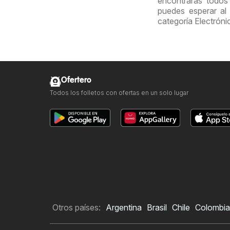
encontrarás todos
puedes esperar al 
categoría Electróni
Ofertero
Todos los folletos con ofertas en un solo lugar
Otros países:
Argentina
Brasil
Chile
Colombia