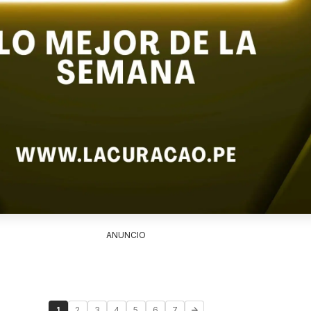
ANUNCIO
1
2
3
4
5
6
7