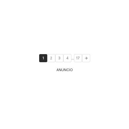
...
1
2
3
4
17
ANUNCIO