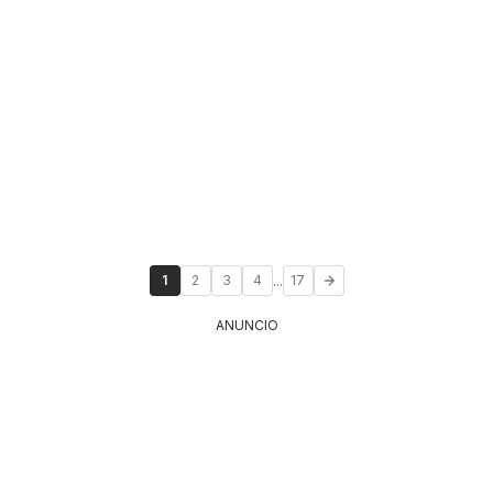
...
1
2
3
4
17
ANUNCIO