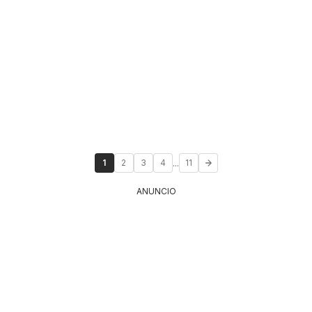
...
1
2
3
4
11
ANUNCIO