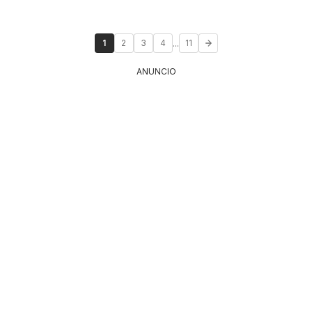
...
1
2
3
4
11
ANUNCIO