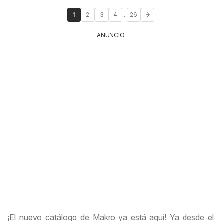
...
1
2
3
4
26
ANUNCIO
¡El nuevo catálogo de Makro ya está aquí! Ya desde el