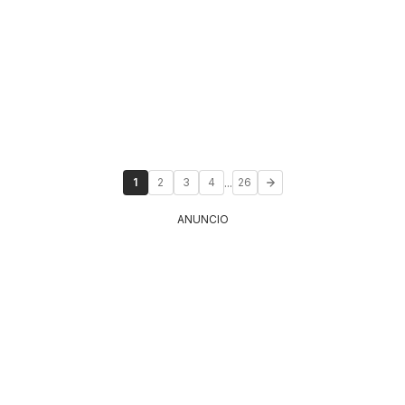
...
1
2
3
4
26
ANUNCIO