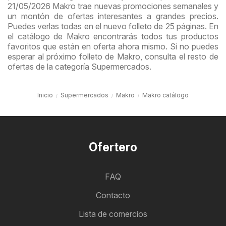
21/05/2026 Makro trae nuevas promociones semanales y
un montón de ofertas interesantes a grandes precios.
Puedes verlas todas en el nuevo folleto de 25 páginas. En
el catálogo de Makro encontrarás todos tus productos
favoritos que están en oferta ahora mismo. Si no puedes
esperar al próximo folleto de Makro, consulta el resto de
ofertas de la categoría Supermercados.
Inicio
Supermercados
Makro
Makro catálogo
Ofertero
FAQ
Contacto
Lista de comercios