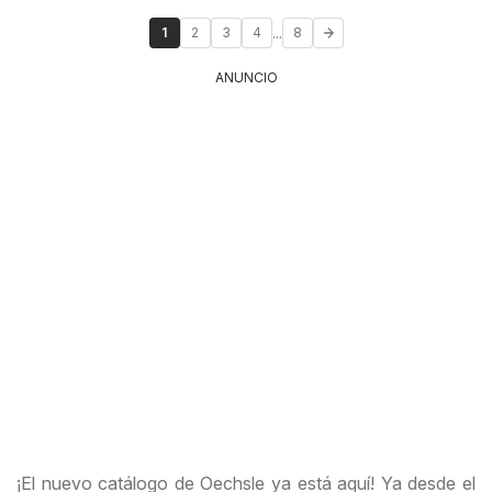
...
1
2
3
4
8
ANUNCIO
¡El nuevo catálogo de Oechsle ya está aquí! Ya desde el