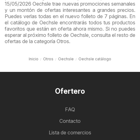
15/05/2026 Oechsle trae nuevas promociones semanales
y un montón de ofertas interesantes a grandes precios.
Puedes verlas todas en el nuevo folleto de 7 páginas. En
el catálogo de Oechsle encontrarás todos tus productos
favoritos que están en oferta ahora mismo. Si no puedes
esperar al próximo folleto de Oechsle, consulta el resto de
ofertas de la categoría Otros.
Inicio
Otros
Oechsle
Oechsle catálogo
Ofertero
FAQ
Contacto
Lista de comercios