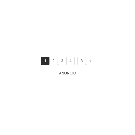
...
1
2
3
4
8
ANUNCIO