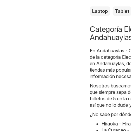
Laptop
Tablet
Categoría El
Andahuayla
En
Andahuaylas - O
de la categoría
Elec
en Andahuaylas, do
tiendas más popular
información necesar
Nosotros buscamos 
que siempre sepa d
folletos de 5 en la 
así que no lo dude 
¿No sabe por dónde
Hiraoka - Hir
La Curacao -