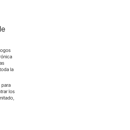
de
álogos
trónica
as
toda la
 para
rar los
imitado,