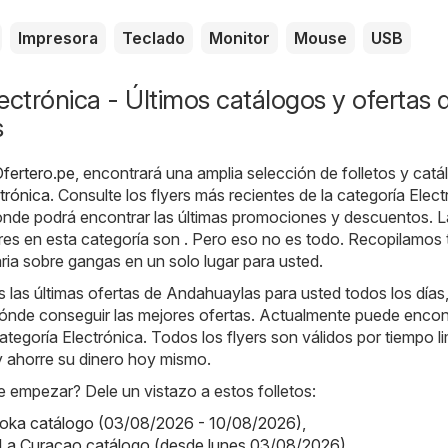
Impresora
Teclado
Monitor
Mouse
USB
ectrónica - Últimos catálogos y ofertas 
s
fertero.pe
, encontrará una amplia selección de folletos y cat
trónica
. Consulte los flyers más recientes de la categoría Elec
nde podrá encontrar las últimas promociones y descuentos. L
es en esta categoría son . Pero eso no es todo. Recopilamos 
ia sobre gangas en un solo lugar para usted.
las últimas ofertas de Andahuaylas para usted todos los días,
ónde conseguir las mejores ofertas. Actualmente puede encont
categoría Electrónica. Todos los flyers son válidos por tiempo l
y ahorre su dinero hoy mismo.
 empezar? Dele un vistazo a estos folletos:
aoka catálogo (03/08/2026 - 10/08/2026)
,
 La Curacao catálogo (desde lunes 03/08/2026)
,