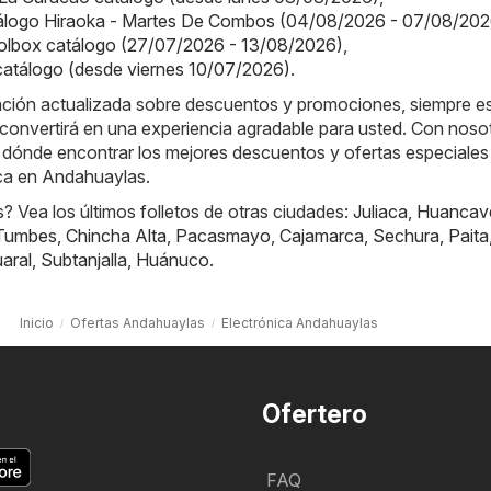
tálogo Hiraoka - Martes De Combos (04/08/2026 - 07/08/202
olbox catálogo (27/07/2026 - 13/08/2026)
,
 catálogo (desde viernes 10/07/2026)
.
ación actualizada sobre descuentos y promociones, siempre es
convertirá en una experiencia agradable para usted. Con noso
 dónde encontrar los mejores descuentos y ofertas especiales 
ica en Andahuaylas.
 Vea los últimos folletos de otras ciudades:
Juliaca
,
Huancave
Tumbes
,
Chincha Alta
,
Pacasmayo
,
Cajamarca
,
Sechura
,
Paita
aral
,
Subtanjalla
,
Huánuco
.
Inicio
Ofertas Andahuaylas
Electrónica Andahuaylas
Ofertero
FAQ