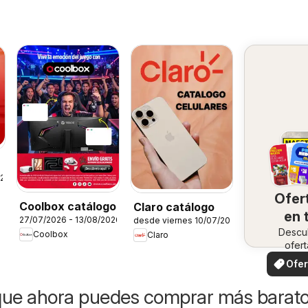
a
026
Ofer
Coolbox catálogo
Claro catálogo
en 
27/07/2026 - 13/08/2026
desde viernes 10/07/2026
Descu
zo
Coolbox
Claro
ofert
especi
Ofer
loca
que ahora puedes comprar más barat