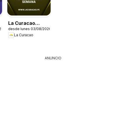
La Curacao
26
desde lunes 03/08/2026
catálogo
La Curacao
ANUNCIO