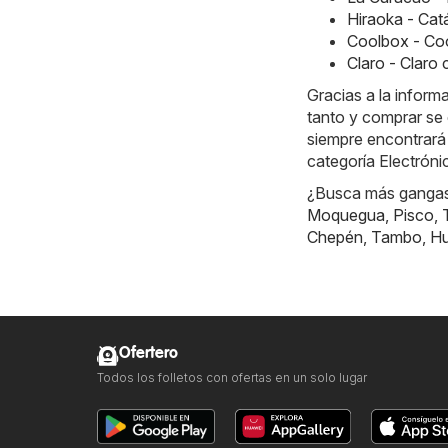
Hiraoka - Ca
Coolbox - Co
Claro - Claro
Gracias a la inform
tanto y comprar se 
siempre encontrará
categoría Electrón
¿Busca más gangas?
Moquegua
,
Pisco
,
Chepén
,
Tambo
,
Hu
Ofertero
Todos los folletos con ofertas en un solo lugar