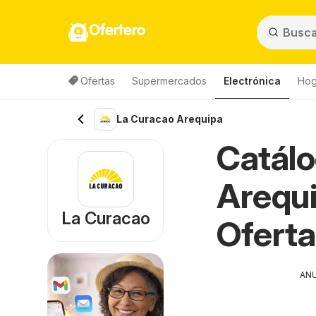
Ofertero
Ofertas
Supermercados
Electrónica
Hog
La Curacao Arequipa
Catálo
Arequi
La Curacao
Oferta
AN