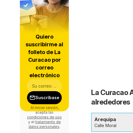
Quiero
suscribirme al
folleto de La
Curacao por
correo
electrónico
La Curacao A
Suscríbase
alrededores
Al iniciar sesión,
acepta las
condiciones de uso
Arequipa
y el
tratamiento de
Calle Moral
datos personales
.