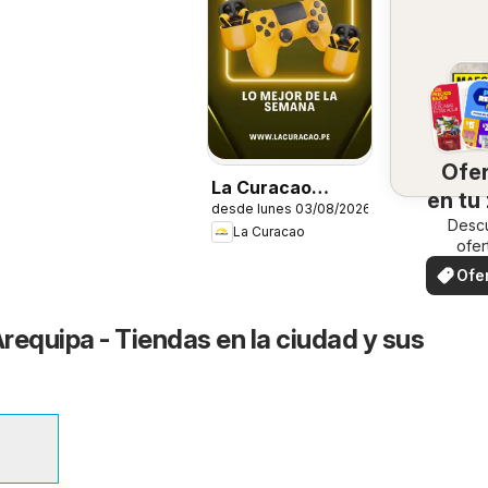
Ofe
La Curacao
en tu
desde lunes 03/08/2026
catálogo
Desc
La Curacao
ofer
espec
Ofe
loc
requipa - Tiendas en la ciudad y sus