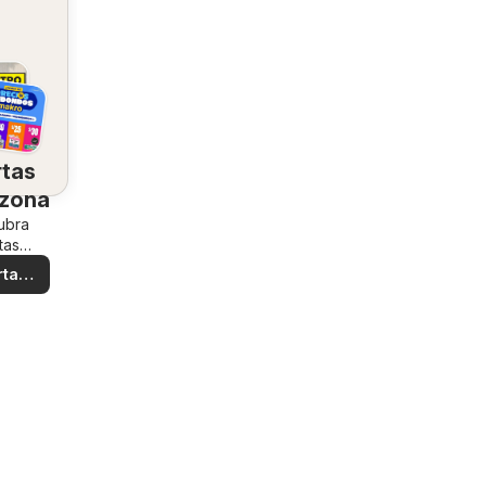
rtas
 zona
ubra
tas
iales
rtas
ales