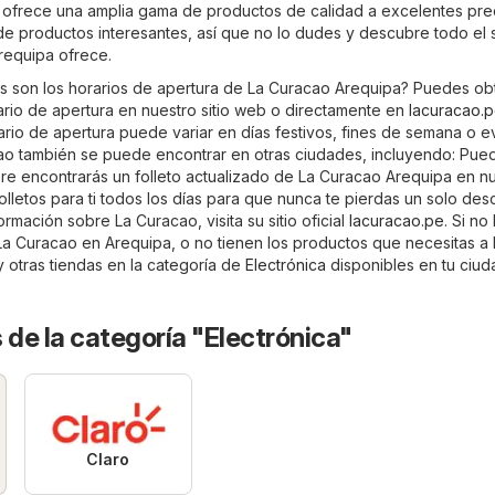
ofrece una amplia gama de productos de calidad a excelentes prec
 de productos interesantes, así que no lo dudes y descubre todo el s
requipa ofrece.
s son los horarios de apertura de La Curacao Arequipa? Puedes ob
rario de apertura en nuestro sitio web o directamente en
lacuracao.
ario de apertura puede variar en días festivos, fines de semana o 
ao también se puede encontrar en otras ciudades, incluyendo: Pue
e encontrarás un folleto actualizado de La Curacao Arequipa en n
olletos para ti todos los días para que nunca te pierdas un solo des
rmación sobre La Curacao, visita su sitio oficial
lacuracao.pe
. Si no
La Curacao en Arequipa, o no tienen los productos que necesitas a l
 otras tiendas en la categoría de
Electrónica
disponibles en tu ciud
 de la categoría "Electrónica"
Claro