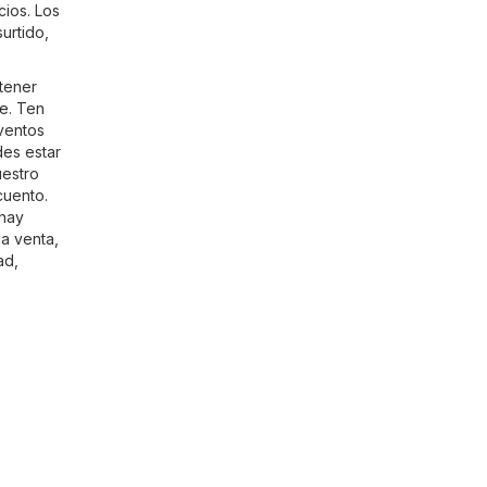
ios. Los
urtido,
tener
pe
. Ten
eventos
des estar
uestro
cuento.
 hay
a venta,
ad,