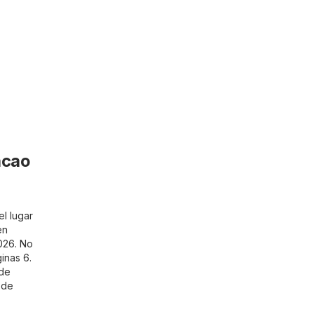
acao
l lugar
en
026. No
inas 6.
 de
 de