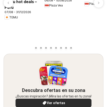
06/08 - 10/08/2026
FDS1
Temu hot deals –
Plaza Vea
Plaza Vea
Peru
07/08 - 31/12/2026
TEMU
Descubra ofertas en su zona
¿Buscas inspiración? ¡Mira las ofertas en tu zona!
Ver ofertas