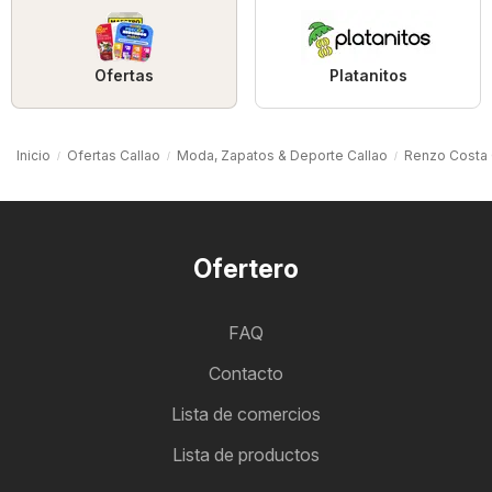
Ofertas
Platanitos
Inicio
Ofertas Callao
Moda, Zapatos & Deporte Callao
Renzo Costa 
Ofertero
FAQ
Contacto
Lista de comercios
Lista de productos