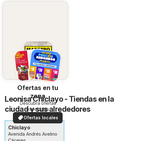
Ofertas en tu
zona
Leonisa Chiclayo - Tiendas en la
Descubra ofertas
ciudad y sus alrededores
especiales
Ofertas locales
Chiclayo
Avenida Andrés Avelino
Cáceres