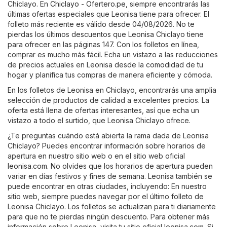
Chiclayo. En
Chiclayo - Ofertero.pe
, siempre encontrarás las
últimas ofertas especiales que Leonisa tiene para ofrecer. El
folleto más reciente es válido desde 04/08/2026. No te
pierdas los últimos descuentos que Leonisa Chiclayo tiene
para ofrecer en las páginas 147. Con los folletos en línea,
comprar es mucho más fácil. Echa un vistazo a las reducciones
de precios actuales en Leonisa desde la comodidad de tu
hogar y planifica tus compras de manera eficiente y cómoda.
En los folletos de Leonisa en Chiclayo, encontrarás una amplia
selección de productos de calidad a excelentes precios. La
oferta está llena de ofertas interesantes, así que echa un
vistazo a todo el surtido, que Leonisa Chiclayo ofrece.
¿Te preguntas cuándo está abierta la rama dada de Leonisa
Chiclayo? Puedes encontrar información sobre horarios de
apertura en nuestro sitio web o en el sitio web oficial
leonisa.com
. No olvides que los horarios de apertura pueden
variar en días festivos y fines de semana. Leonisa también se
puede encontrar en otras ciudades, incluyendo: En nuestro
sitio web, siempre puedes navegar por el último folleto de
Leonisa Chiclayo. Los folletos se actualizan para ti diariamente
para que no te pierdas ningún descuento. Para obtener más
información sobre Leonisa, visita tu sitio oficial
leonisa.com
. Si