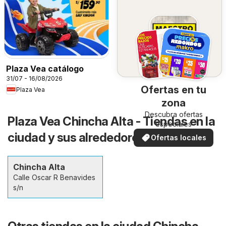
Plaza Vea catálogo
31/07 - 16/08/2026
Ofertas en tu
Plaza Vea
zona
Descubra ofertas
Plaza Vea Chincha Alta - Tiendas en la
especiales
ciudad y sus alrededores
Ofertas locales
Chincha Alta
Calle Oscar R Benavides
s/n