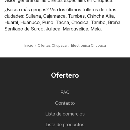
visión general de las ofertas especiales en Chupaca.
¿Busca más gangas? Vea los últimos folletos de otras
ciudades:
Sullana
,
Cajamarca
,
Tumbes
,
Chincha Alta
,
Huaral
,
Huánuco
,
Puno
,
Tacna
,
Chosica
,
Tambo
,
Breña
,
Santiago de Surco
,
Juliaca
,
Marcavelica
,
Mala
.
Inicio
Ofertas Chupaca
Electrónica Chupaca
Ofertero
FAQ
Contacto
Lista de comercios
Lista de productos