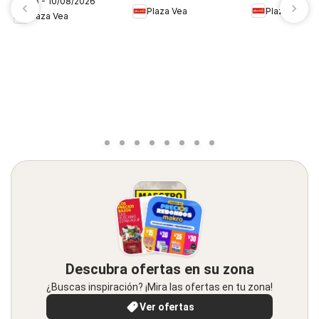
06/08 - 10/08/2026
FDS1
Plaza Vea
Plaza Vea
Plaza Vea
Descubra ofertas en su zona
¿Buscas inspiración? ¡Mira las ofertas en tu zona!
Ver ofertas