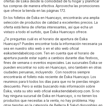
ofertas de Ésika desde la comodidad de tu hogar y planificar
tus compras de manera efectiva. Aprovecha las promociones
que ofrece la tienda en las páginas 172.
En los folletos de Ésika en Huancayo, encontrarás una amplia
selección de productos de calidad a excelentes precios. La
oferta está llena de ofertas interesantes, así que echa un
vistazo a todo el surtido, que Ésika Huancayo ofrece.
¿Te preguntas cuál es el horario de apertura de Ésika
Huancayo? Puedes encontrar toda la información necesaria ya
sea en nuestro sitio web o en el sitio web oficial
esika.tiendabelcorp.com
. Ten en cuenta que el horario de
apertura puede estar sujeto a cambios durante días festivos,
fines de semana o eventos especiales. Las sucursales Ésika se
pueden encontrar no solo en Huancayo, sino también en otras
ciudades peruanas, incluyendo . Con nosotros siempre
encontrarás el folleto más reciente de Ésika Huancayo. Los
reunimos para ti todos los días para que no te pierdas ningún
descuento. Pero si estás buscando más información sobre
Ésika, visita su sitio web oficial
esika.tiendabelcorp.com
. Si no
hay ninguna sucursal de Ésika en Huancayo, o no tienen los
productos que necesitas a la venta, no hay problema. Hay
otras tiendas en la categoría de
Belleza & Salud
disponibles en