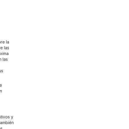
re la
e las
óxima
 las
us
de
un
tivos y
también
ás