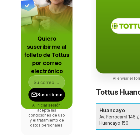
Quiero
suscribirme al
folleto de Tottus
por correo
electrónico
Al enviar el fo
Tottus Huanc
Suscríbase
Al iniciar sesión,
Huancayo
acepta las
condiciones de uso
Av. Ferrocarril 146 /,
y el
tratamiento de
Huancayo 150
datos personales
.