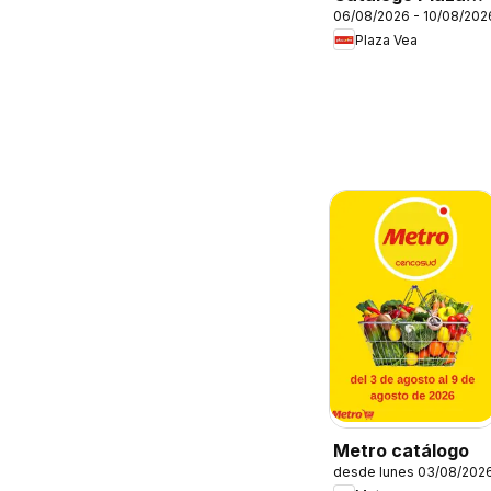
06/08/2026 - 10/08/202
Vea - AVISO
Plaza Vea
BOMBA FDS1
Metro catálogo
desde lunes 03/08/202