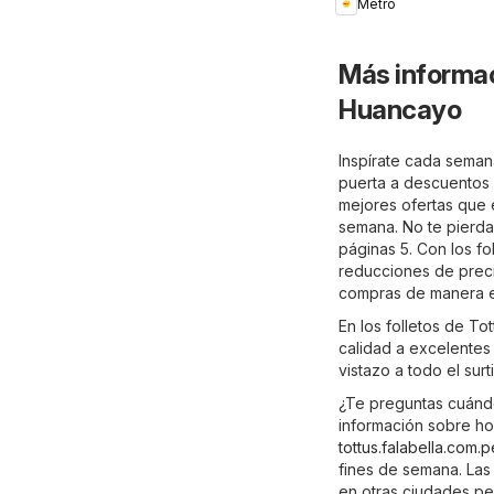
Metro
Más informac
Huancayo
Inspírate cada seman
puerta a descuentos e
mejores ofertas que e
semana. No te pierda
páginas 5. Con los fo
reducciones de preci
compras de manera e
En los folletos de T
calidad a excelentes 
vistazo a todo el sur
¿Te preguntas cuánd
información sobre hor
tottus.falabella.com.p
fines de semana. Las
en otras ciudades pe