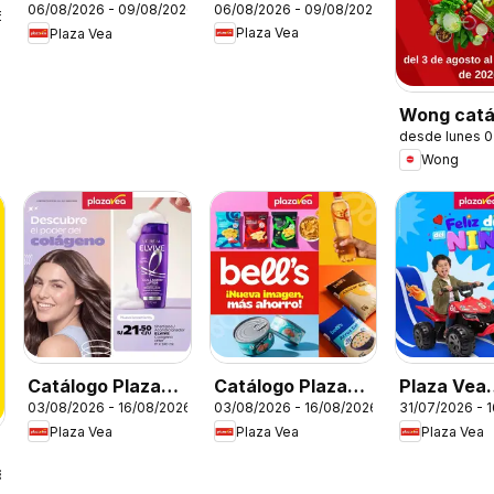
06/08/2026 - 09/08/2026
06/08/2026 - 09/08/2026
Vea - AVISO DÍA
Vea - AVISO
6
Plaza Vea
Plaza Vea
DE LA CERVEZA
TIENDAS
SELECCIONADAS
1
Wong catá
desde lunes 
Wong
Catálogo Plaza
Catálogo Plaza
Plaza Vea
03/08/2026 - 16/08/2026
03/08/2026 - 16/08/2026
31/07/2026 - 
Vea - Especial
Vea - Díptico
catálogo
Plaza Vea
Plaza Vea
Plaza Vea
Cuidado del
Marcas Propias
Cabello
6