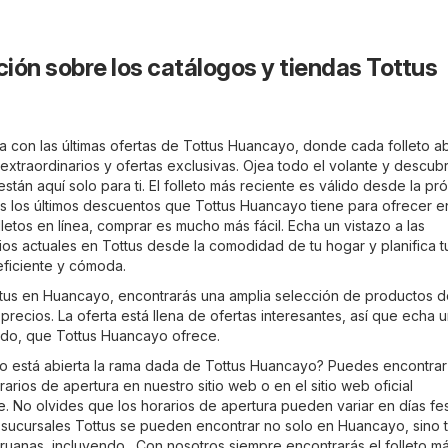
ión sobre los catálogos y tiendas Tottus
a con las últimas ofertas de Tottus Huancayo, donde cada folleto ab
xtraordinarios y ofertas exclusivas. Ojea todo el volante y descubr
stán aquí solo para ti. El folleto más reciente es válido desde la pr
s los últimos descuentos que Tottus Huancayo tiene para ofrecer en
lletos en línea, comprar es mucho más fácil. Echa un vistazo a las
os actuales en Tottus desde la comodidad de tu hogar y planifica t
ficiente y cómoda.
ottus en Huancayo, encontrarás una amplia selección de productos 
precios. La oferta está llena de ofertas interesantes, así que echa 
tido, que Tottus Huancayo ofrece.
o está abierta la rama dada de Tottus Huancayo? Puedes encontrar
arios de apertura en nuestro sitio web o en el sitio web oficial
e
. No olvides que los horarios de apertura pueden variar en días fes
 sucursales Tottus se pueden encontrar no solo en Huancayo, sino 
ruanas, incluyendo . Con nosotros siempre encontrarás el folleto m