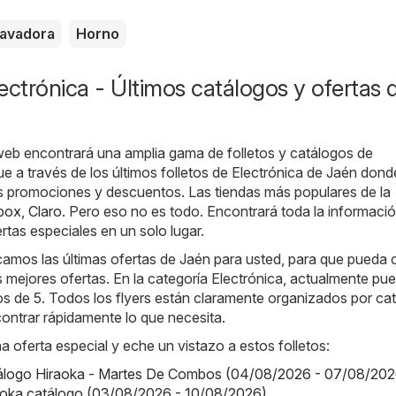
avadora
Horno
ectrónica - Últimos catálogos y ofertas 
web encontrará una amplia gama de folletos y catálogos de
e a través de los últimos folletos de Electrónica de Jaén don
as promociones y descuentos. Las tiendas más populares de la
box
,
Claro
. Pero eso no es todo. Encontrará toda la informaci
rtas especiales en un solo lugar.
camos las últimas ofertas de Jaén para usted, para que pueda
 mejores ofertas. En la categoría Electrónica, actualmente pu
tos de 5. Todos los flyers están claramente organizados por cat
ontrar rápidamente lo que necesita.
a oferta especial y eche un vistazo a estos folletos:
tálogo Hiraoka - Martes De Combos (04/08/2026 - 07/08/202
aoka catálogo (03/08/2026 - 10/08/2026)
,