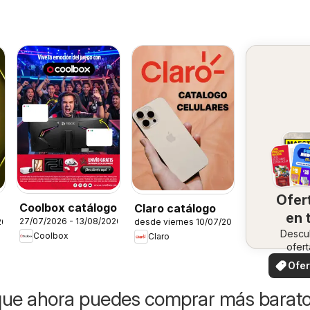
Ofer
Coolbox catálogo
Claro catálogo
en 
27/07/2026 - 13/08/2026
26
desde viernes 10/07/2026
Descu
zo
Coolbox
Claro
ofert
especi
Ofer
loca
que ahora puedes comprar más barat