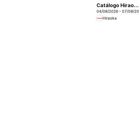
Catálogo Hiraok
04/08/2026 - 07/08/2
- Martes De
Hiraoka
Combos