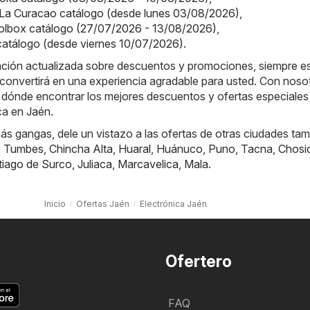
 La Curacao catálogo (desde lunes 03/08/2026)
,
olbox catálogo (27/07/2026 - 13/08/2026)
,
 catálogo (desde viernes 10/07/2026)
.
ación actualizada sobre descuentos y promociones, siempre es
convertirá en una experiencia agradable para usted. Con noso
 dónde encontrar los mejores descuentos y ofertas especiales 
ca en Jaén.
s gangas, dele un vistazo a las ofertas de otras ciudades tam
,
Tumbes
,
Chincha Alta
,
Huaral
,
Huánuco
,
Puno
,
Tacna
,
Chosi
tiago de Surco
,
Juliaca
,
Marcavelica
,
Mala
.
Inicio
Ofertas Jaén
Electrónica Jaén
Ofertero
FAQ