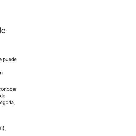
de
de puede
ón
 conocer
ede
egoría,
6)
,