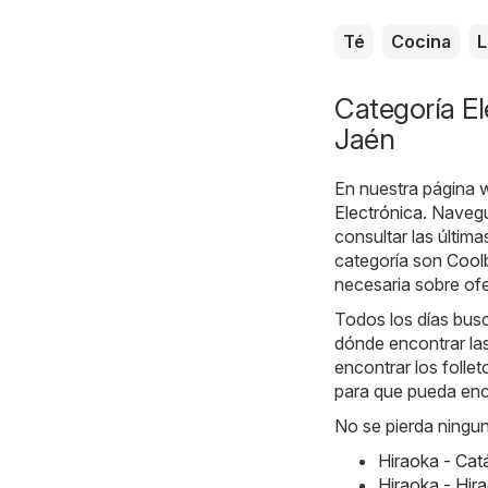
Té
Cocina
L
Categoría El
Jaén
En nuestra página 
Electrónica
. Navegu
consultar las últim
categoría son
Cool
necesaria sobre ofe
Todos los días bus
dónde encontrar las
encontrar los folle
para que pueda enc
No se pierda ningun
Hiraoka - Ca
Hiraoka - Hir