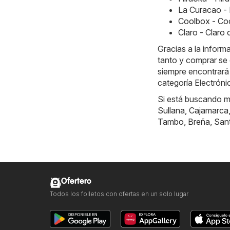
La Curacao -
Coolbox - Co
Claro - Claro
Gracias a la inform
tanto y comprar se 
siempre encontrará
categoría Electróni
Si está buscando má
Sullana
,
Cajamarca
Tambo
,
Breña
,
San
Ofertero
Todos los folletos con ofertas en un solo lugar