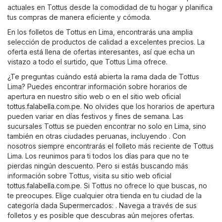
actuales en Tottus desde la comodidad de tu hogar y planifica
tus compras de manera eficiente y cómoda.
En los folletos de Tottus en Lima, encontrarás una amplia
selección de productos de calidad a excelentes precios. La
oferta está llena de ofertas interesantes, así que echa un
vistazo a todo el surtido, que Tottus Lima ofrece.
¿Te preguntas cuándo está abierta la rama dada de Tottus
Lima? Puedes encontrar información sobre horarios de
apertura en nuestro sitio web o en el sitio web oficial
tottus.falabella.com.pe
. No olvides que los horarios de apertura
pueden variar en días festivos y fines de semana. Las
sucursales Tottus se pueden encontrar no solo en Lima, sino
también en otras ciudades peruanas, incluyendo . Con
nosotros siempre encontrarás el folleto más reciente de Tottus
Lima. Los reunimos para ti todos los días para que no te
pierdas ningún descuento. Pero si estás buscando más
información sobre Tottus, visita su sitio web oficial
tottus.falabella.com.pe
. Si Tottus no ofrece lo que buscas, no
te preocupes. Elige cualquier otra tienda en tu ciudad de la
categoría dada
Supermercados
: . Navega a través de sus
folletos y es posible que descubras aún mejores ofertas.