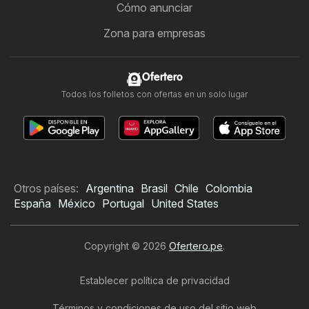
Cómo anunciar
Zona para empresas
Ofertero
Todos los folletos con ofertas en un solo lugar
Otros países:
Argentina
Brasil
Chile
Colombia
España
México
Portugal
United States
Copyright © 2026
Ofertero.pe
.
Establecer política de privacidad
Términos y condiciones de uso del sitio web