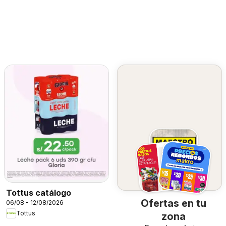
Tottus catálogo
Ofertas en tu
06/08 - 12/08/2026
Tottus
zona