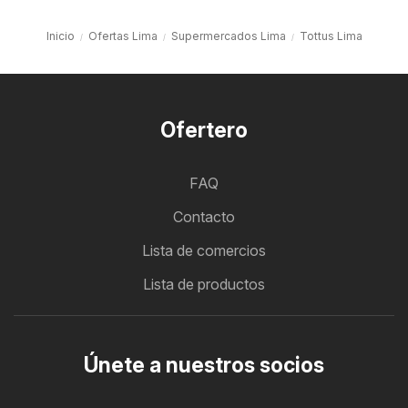
Inicio
Ofertas Lima
Supermercados Lima
Tottus Lima
Ofertero
FAQ
Contacto
Lista de comercios
Lista de productos
Únete a nuestros socios