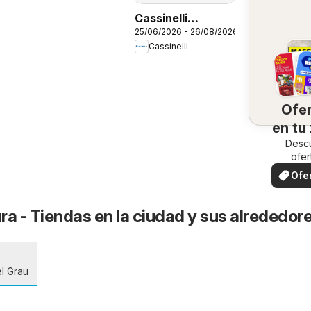
Cassinelli
25/06/2026 - 26/08/2026
catálogo
Cassinelli
Ofe
en tu
Desc
ofer
espec
Ofe
loc
ura - Tiendas en la ciudad y sus alrededor
l Grau