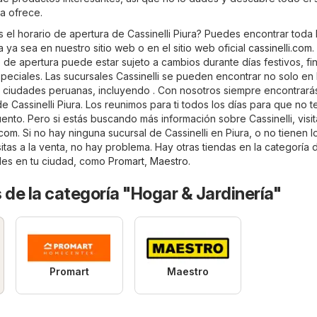
ra ofrece.
 el horario de apertura de Cassinelli Piura? Puedes encontrar toda 
 ya sea en nuestro sitio web o en el sitio web oficial
cassinelli.com
.
 de apertura puede estar sujeto a cambios durante días festivos, fi
eciales. Las sucursales Cassinelli se pueden encontrar no solo en 
s ciudades peruanas, incluyendo . Con nosotros siempre encontrarás
de Cassinelli Piura. Los reunimos para ti todos los días para que no t
nto. Pero si estás buscando más información sobre Cassinelli, visita
.com
. Si no hay ninguna sucursal de Cassinelli en Piura, o no tienen l
tas a la venta, no hay problema. Hay otras tiendas en la categoría
les en tu ciudad, como
Promart
,
Maestro
.
 de la categoría "Hogar & Jardinería"
Promart
Maestro