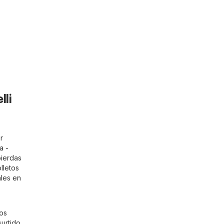
lli
r
a -
pierdas
lletos
ales en
Los
urtido,