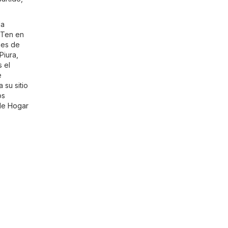
la
 Ten en
nes de
Piura,
 el
e
 su sitio
os
 de
Hogar