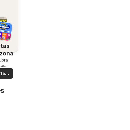
rtas
 zona
ubra
tas
iales
rtas
ales
es