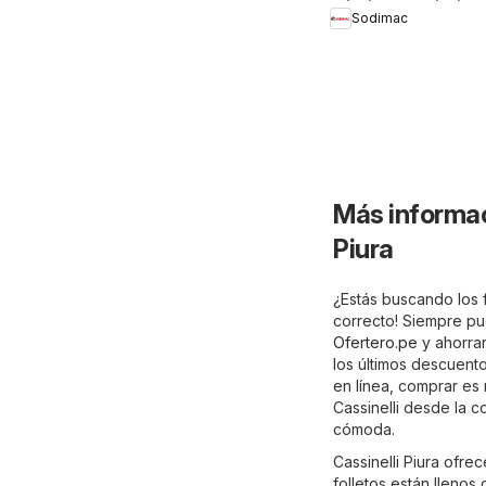
Sodimac
Más informac
Piura
¿Estás buscando los f
correcto! Siempre pue
Ofertero.pe
y ahorrar
los últimos descuento
en línea, comprar es 
Cassinelli desde la 
cómoda.
Cassinelli Piura ofr
folletos están llenos