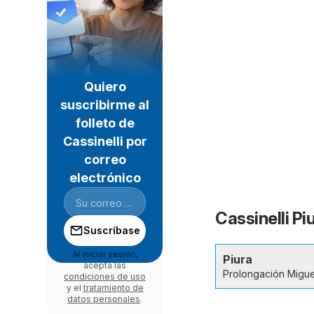
Quiero
suscribirme al
folleto de
Cassinelli por
correo
electrónico
Cassinelli Pi
Suscríbase
Al iniciar sesión,
Piura
acepta las
Prolongación Migue
condiciones de uso
y el
tratamiento de
datos personales
.