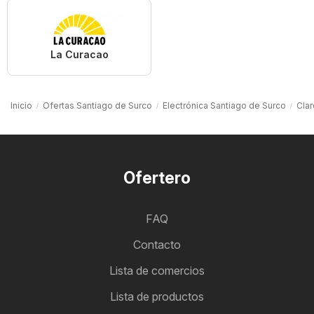
La Curacao
Inicio
Ofertas Santiago de Surco
Electrónica Santiago de Surco
Clar
Ofertero
FAQ
Contacto
Lista de comercios
Lista de productos