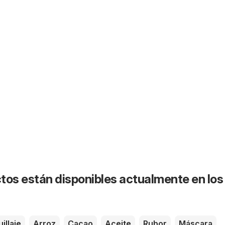
tos están disponibles actualmente en los
illaje
Arroz
Cacao
Aceite
Rubor
Máscara