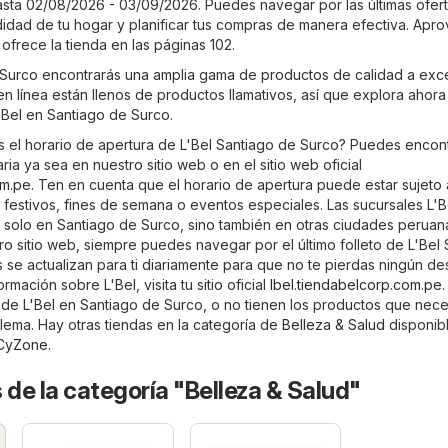
asta 02/08/2026 - 03/09/2026. Puedes navegar por las últimas ofer
idad de tu hogar y planificar tus compras de manera efectiva. Apr
frece la tienda en las páginas 102.
 Surco encontrarás una amplia gama de productos de calidad a exc
 en línea están llenos de productos llamativos, así que explora ahora
'Bel en Santiago de Surco.
s el horario de apertura de L'Bel Santiago de Surco? Puedes encon
ria ya sea en nuestro sitio web o en el sitio web oficial
om.pe
. Ten en cuenta que el horario de apertura puede estar sujeto 
 festivos, fines de semana o eventos especiales. Las sucursales L'B
solo en Santiago de Surco, sino también en otras ciudades peruan
ro sitio web, siempre puedes navegar por el último folleto de L'Bel
s se actualizan para ti diariamente para que no te pierdas ningún d
mación sobre L'Bel, visita tu sitio oficial
lbel.tiendabelcorp.com.pe
.
 de L'Bel en Santiago de Surco, o no tienen los productos que nece
lema. Hay otras tiendas en la categoría de
Belleza & Salud
disponibl
CyZone
.
 de la categoría "Belleza & Salud"