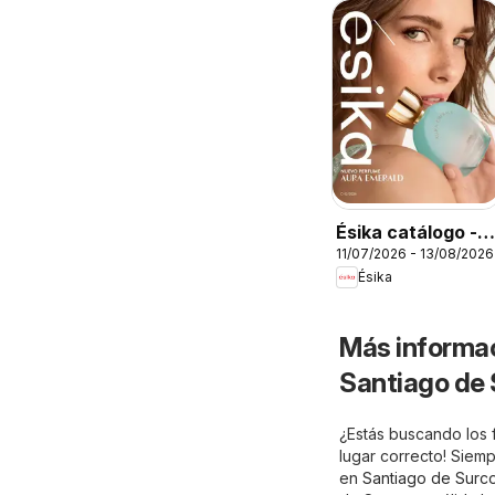
Ésika catálogo -
11/07/2026 - 13/08/2026
Campaña 12
Ésika
Más informac
Santiago de
¿Estás buscando los 
lugar correcto! Siem
en
Santiago de Surco