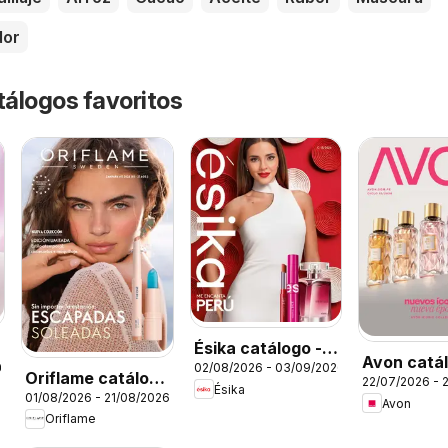
dor
tálogos favoritos
Ésika catálogo -
Avon catál
26
02/08/2026 - 03/09/2026
Campaña 13
Oriflame catálogo
22/07/2026 - 
Campaña 
Ésika
01/08/2026 - 21/08/2026
- Campaña 11
Avon
Oriflame