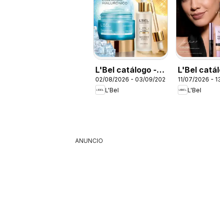
L'Bel catálogo -
L'Bel catá
02/08/2026 - 03/09/2026
11/07/2026 - 
Campaña 13
Campaña 
L'Bel
L'Bel
ANUNCIO