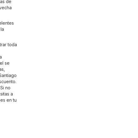
tas de
ovecha
elentes
 la
trar toda
a
el se
as,
 Santiago
escuento.
 Si no
sitas a
es en tu