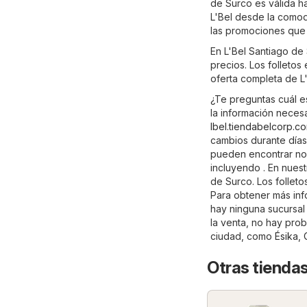
de Surco es válida h
L'Bel desde la comod
las promociones que o
En L'Bel Santiago de
precios. Los folletos
oferta completa de L
¿Te preguntas cuál e
la información necesa
lbel.tiendabelcorp.c
cambios durante días
pueden encontrar no 
incluyendo . En nuest
de Surco. Los folleto
Para obtener más infor
hay ninguna sucursal
la venta, no hay prob
ciudad, como
Ésika
,
Otras tiendas