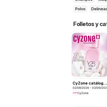
Polvo
Delinea
Folletos y ca
CyZone catálogo
02/08/2026 - 03/09/20
- Campaña 13
CyZone