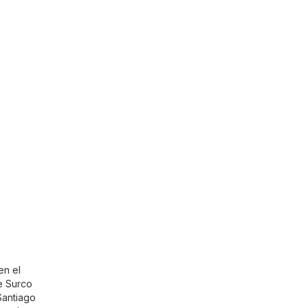
en el
e Surco
Santiago