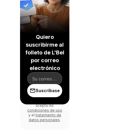
Quiero
suscribirme al
folleto de L'Bel
por correo
electrónico
Suscríbase
Al iniciar sesión,
acepta las
condiciones de uso
y el
tratamiento de
datos personales
.