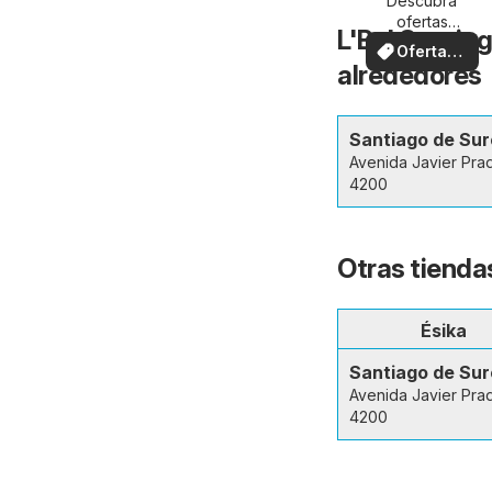
Descubra
ofertas
L'Bel Santiag
especiales
Ofertas
alrededores
locales
Santiago de Su
Avenida Javier Pra
4200
Otras tienda
Ésika
Santiago de Su
Avenida Javier Pra
4200