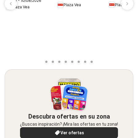
06/08 - 10/08/2026
FDS1
Plaza Vea
Plaza Vea
Plaza Vea
Descubra ofertas en su zona
¿Buscas inspiración? ¡Mira las ofertas en tu zona!
Ver ofertas