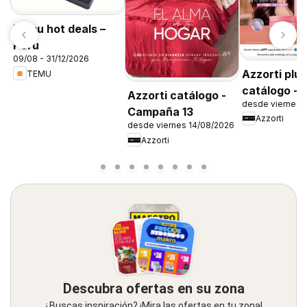
Temu hot deals –
Peru
09/08 - 31/12/2026
Azzorti plu
TEMU
catálogo -
Azzorti catálogo -
desde viernes 
Campaña 1
Campaña 13
Azzorti
desde viernes 14/08/2026
Azzorti
Descubra ofertas en su zona
¿Buscas inspiración? ¡Mira las ofertas en tu zona!